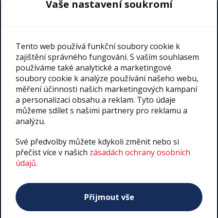
Vaše nastavení soukromí
Tento web používá funkční soubory cookie k
zajištění správného fungování. S vaším souhlasem
Soukromá Mateřská Škola ProFamily s.r.o.
používáme také analytické a marketingové
Založeno v roce 1992 jako první soukromá MŠ v ČR
soubory cookie k analýze používání našeho webu,
měření účinnosti našich marketingových kampaní
a personalizaci obsahu a reklam. Tyto údaje
232 000 800
můžeme sdílet s našimi partnery pro reklamu a
analýzu.
Fakturační adresa: Novoborská 371, Praha 9
Své předvolby můžete kdykoli změnit nebo si
E-mail: skolka@profamily.cz
přečíst více v našich
zásadách ochrany osobních
Ředitelka MŠ: Bc. Eugenie Hamplová tel:
+420 602 200 371
údajů
.
Zástupce ředitelky: Lucie Ctiborová tel:
+420 232 000 800
V rejstříku škol MŠMT vedena pod IZO: 108 001 466I
V obchodním rejstříku IČO: 615 079 62, DIČ: CZ615 079 62 9
Spisová značka: C 30066 vedená u Městského soudu v
Přijmout vše
Praze
Školka Čiperka