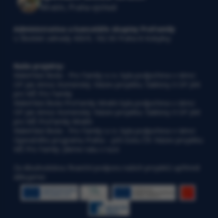
Mratín, Praha východ
Administrativa a kanceláře skupiny ProFamily
U Školské zahrady 430/9, 182 00 Praha 8-Kobylisy
Naše projekty:
Mateřská škola - Pro Family s.r.o. byla podpořena v rámci
OP Jan Amos Komenský. Název projektu: Šablony II OP JAK
pro MŠ Pro Family
Mateřská škola ProFamily Mratín byla podpořena v rámci
OP Jan Amos Komenský. Název projektu: Šablony II OP JAK
pro MŠ ProFamily Mratín
Mateřská škola - Pro Family s.r.o. byla podpořena v rámci
Operačního programu Praha – pól růstu ČR: Název projektu:
MŠ Pro Family: Jdeme ruku v ruce
Za dlouhodobou finanční podporu našich projektů upřímně
děkujeme: