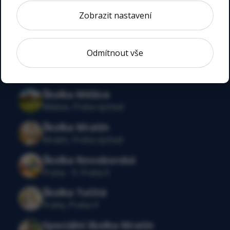
Praha 12, Modřany
Zobrazit nastavení
Školka Dubeč
Praha, Praha 10
Odmítnout vše
Školka Lovosická
Praha, Praha 9
Školka Měšice
Měšice, Praha východ
Školka Mratín
Mratín, Praha východ
Školka Novoborská
Praha - 9, Praha 9
Školka Točitá
Praha, Praha 4
Speciální školka Mratín