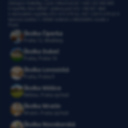
Zástupce ředitelky: Lucie Ctiborová tel:
+420 232 000 800
V rejstříku škol MŠMT vedena pod IZO: 108 001 466I
V obchodním rejstříku IČO: 615 079 62, DIČ: CZ615 079 62 9
Spisová značka: C 30066 vedená u Městského soudu v
Praze
Školka Čiperka
Praha 12, Modřany
Školka Dubeč
Praha, Praha 10
Školka Lovosická
Praha, Praha 9
Školka Měšice
Měšice, Praha východ
Školka Mratín
Mratín, Praha východ
Školka Novoborská