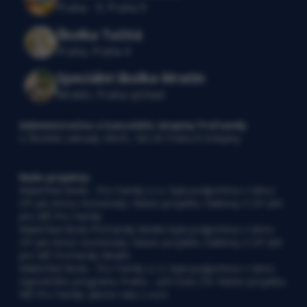
Praha - 9, Praha 9
Školka Točitá
Praha, Praha 4
Speciální školka Mratín
Mratín, Praha východ
Administrativa a kanceláře skupiny ProFamily
U Školské zahrady 430/9, 182 00 Praha 8-Kobylisy
Naše projekty:
Mateřská škola - Pro Family s.r.o. byla podpořena v rámci
OP Jan Amos Komenský. Název projektu: Šablony II OP JAK
pro MŠ Pro Family
Mateřská škola ProFamily Mratín byla podpořena v rámci
OP Jan Amos Komenský. Název projektu: Šablony II OP JAK
pro MŠ ProFamily Mratín
Mateřská škola - Pro Family s.r.o. byla podpořena v rámci
Operačního programu Praha – pól růstu ČR: Název projektu:
MŠ Pro Family: Jdeme ruku v ruce