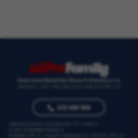
Soukromá Mateřská Škola ProFamily s.r.o.
Založeno v roce 1992 jako první soukromá MŠ v ČR
232 000 800
Fakturační adresa: Novoborská 371, Praha 9
E-mail: skolka@profamily.cz
Ředitelka MŠ: Bc. Eugenie Hamplová tel:
+420 602 200 371