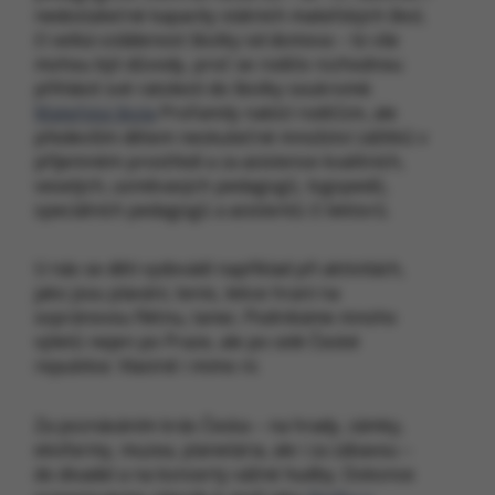
nedostatečné kapacity státních mateřských škol,
či velká vzdálenost školky od domova – to vše
mohou být důvody, proč se rodiče rozhodnou
přihlásit své ratolesti do školky soukromé.
Mateřská škola
ProFamily nabízí rodičům, ale
především dětem neskutečné množství zážitků v
příjemném prostředí a za asistence kvalitních,
veselých, usměvavých pedagogů, logopedů,
speciálních pedagogů a asistentů či lektorů.
U nás se děti vydovádí například při aktivitách,
jako jsou plavání, tenis, lekce hraní na
sopránovou flétnu, tanec. Podnikáme mnoho
výletů nejen po Praze, ale po celé České
republice. Vlastně i mimo ni.
Za poznáváním krás Česka – na hrady, zámky,
ekofarmy, muzea, planetária, ale i za zábavou –
do divadel a na koncerty vážné hudby. Dokonce