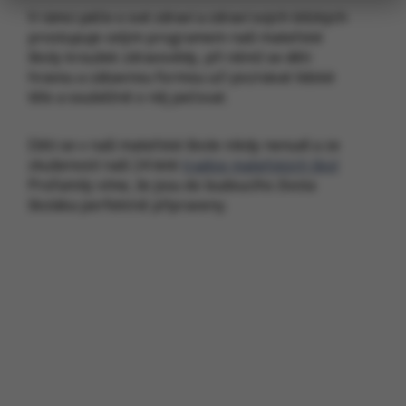
V rámci péče o své zdraví a zdraví svých blízkých
prostupuje celým programem naší mateřské
školy kroužek zdravovědy, při němž se děti
hravou a zábavnou formou učí poznávat lidské
tělo a souběžně o něj pečovat.
Děti se v naší mateřské škole nikdy nenudí a ze
zkušeností naší 24 leté
tradice mateřských škol
ProFamily víme, že jsou do budoucího života
školáka perfektně připraveny.