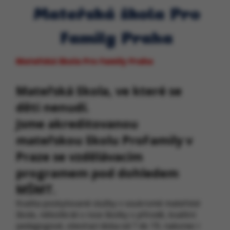
Mateřská škola Pro
Family Praha
Mateřská škola Pro Family Praha
Mateřská škola, ve které se
děti nenudí.
Jsme akreditovanou
mateřskou školu ProFamily v
Praze se vzdělávacím
programem pod dohledem
MŠMT.
Kvalita poskytované služby v soukromé mateřské
škole, několikrát v roce školky v přírodě, kvalitní
pedagogové, otevírací doba od 7 do 19, nakonec i