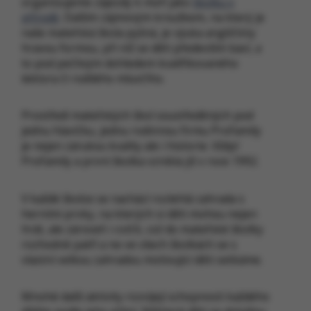
organizujeme zájezdy k moři jako
školku v
přírodě
. Dalším zájmovým kroužkem, na který je
naše mateřská škola pyšná, je výuka angličtiny
hravou formou, při níž se děti především baví, a
to pod pečlivým dohledem kvalifikovaného
lektora či rodilého mluvčího.
Prostředí mateřských škol soustředěných pod
jednu hlavičku, jednu rodinnou firmu ProFamily
je nejen zárukou kvality ale i historie. Vždyť
ProFamily a první školka vznikla již v roce 1992.
V každé školce se nachází rozlehlá zahrada s
herními prvky, na kterých si děti mohou nejen
hrát, ale zároveň i cvičit, což do mateřské školky
rozhodně patří a ne ve všech školkách se s
vlastní velkou zahradou motivující děti setkáme.
Mnohé další aktivity rozvíjejí schopnosti každého